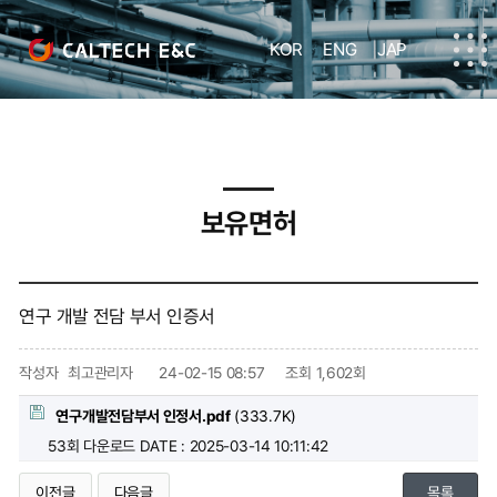
KOR
ENG
JAP
주요현황
보유면허
연구 개발 전담 부서 인증서
작성자
최고관리자
24-02-15 08:57
조회
1,602회
연구개발전담부서 인정서.pdf
(333.7K)
53회 다운로드
DATE : 2025-03-14 10:11:42
이전글
다음글
목록