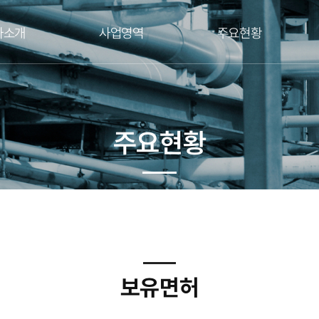
사소개
사업영역
주요현황
주요현황
보유면허